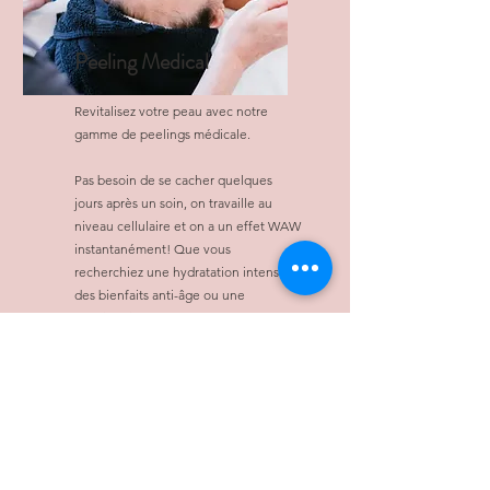
Peeling Medical
​Revitalisez votre peau avec notre
gamme de peelings médicale.
Pas besoin de se cacher quelques
jours après un soin, on travaille au
niveau cellulaire et on a un effet WAW
instantanément! Que vous
recherchiez une hydratation intense,
des bienfaits anti-âge ou une
amélioration globale de la peau, nos
peelings sur mesure répondront à vos
besoins spécifiques, révélant un teint
plus lisse, plus lumineux et plus jeune.
Réservez