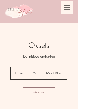
Oksels
Definitieve ontharing
75
euros
15 min
1
75 €
Mind Blush
5
m
i
n
Réserver