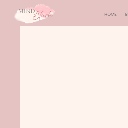
HOME
B