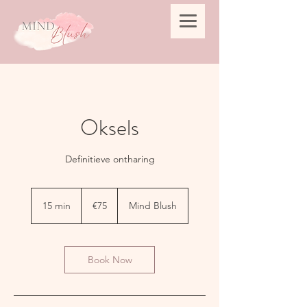
Oksels
Definitieve ontharing
€75
euros
15 min
1
€75
Mind Blush
5
m
i
n
Book Now